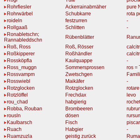
Rohrfiesler
Ackerrainabmäher
pure 
Rohrwärbel
Schubkarre
rota p
roideln
festzurren
-
Rollgaaß
Schlitten
-
Ronabletschn;
Rübenblätter
Ranu
Rannableddschn
Roß, Ross
Roß, Rösser
calcit
Roßkipperer
Roßhändler
calci
Rossköpfla
Kaulquappe
-
Ross_muggn
Sommersprossen
ros =
Rossvampm
Zwetschgen
Famil
Rosswiebl
Maikäfer
-
Rotzglocken
Rotzglocken
rotare
Rotzlöffel
Frechdax
levo
rou_chad
habgierig
roche
Robba, Rouban
Brombeeren
rubru
rousln
dösen
rursu
Kaulbarsch
Fisch
piscar
Ruach
Habgier
-
Ruamzuzla
geistig zurück
Ruma