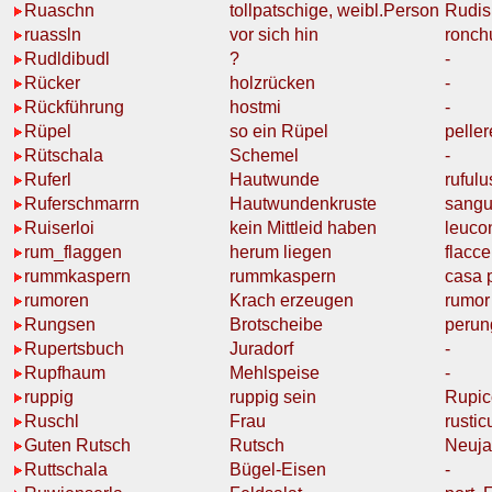
Ruaschn
tollpatschige
, weibl.Person
Rudis
ruassln
vor sich hin
ronch
Rudldibudl
?
-
Rücker
holzrücken
-
Rückführung
hostmi
-
Rüpel
so ein
Rüpel
peller
Rütschala
Schemel
-
Ruferl
Hautwunde
rufulu
Ruferschmarrn
Hautwundenkruste
sangu
Ruiserloi
kein
Mittleid
haben
leuco
rum_flaggen
herum
liegen
flacce
rummkaspern
rummkaspern
casa 
rumoren
Krach erzeugen
rumor
Rungsen
Brotscheibe
perun
Rupertsbuch
Juradorf
-
Rupfhaum
Mehlspeise
-
ruppig
ruppig sein
Rupic
Ruschl
Frau
rustic
Guten Rutsch
Rutsch
Neuja
Ruttschala
Bügel-Eisen
-