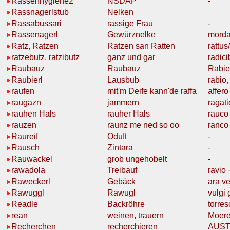
Rassenhygiene2
NSDAP
-
Rassnagerlstub
Nelken
Rassabussari
rassige Frau
-
Rassenagerl
Gewürznelke
mord
Ratz, Ratzen
Ratzen
san Ratten
rattus
ratzebutz, ratzibutz
ganz und gar
radic
Raubauz
Raubauz
Rabie
Raubierl
Lausbub
rabio,
raufen
mit'm Deife kann'de
raffa
affero
raugazn
jammern
ragati
rauhen Hals
rauher Hals
rauco
rauzen
raunz
me ned so oo
ranco
Raureif
Oduft
-
Rausch
Zintara
-
Rauwackel
grob ungehobelt
-
rawadola
Treibauf
ravio
Raweckerl
Gebäck
ara ve
Rawuggl
Rawugl
vulgi
Readle
Backröhre
torre
rean
weinen,
trauern
Moere
Recherchen
recherchieren
AUST