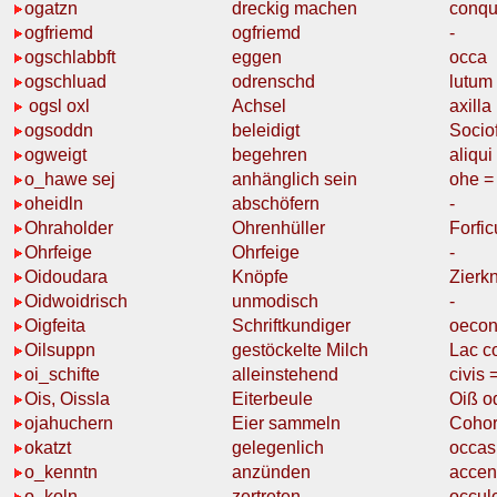
ogatzn
dreckig machen
conqu
ogfriemd
ogfriemd
-
ogschlabbft
eggen
occa
ogschluad
odrenschd
lutum
ogsl oxl
Achsel
axilla
ogsoddn
beleidigt
Socio
ogweigt
begehren
aliqui
o_hawe sej
anhänglich
sein
ohe = 
oheidln
abschöfern
-
Ohraholder
Ohrenhüller
Forfic
Ohrfeige
Ohrfeige
-
Oidoudara
Knöpfe
Zierk
Oidwoidrisch
unmodisch
-
Oigfeita
Schriftkundiger
oecon
Oilsuppn
gestöckelte Milch
Lac c
oi_schifte
alleinstehend
civis 
Ois, Oissla
Eiterbeule
Oiß o
ojahuchern
Eier sammeln
Coho
okatzt
gelegenlich
occas
o_kenntn
anzünden
accen
o_koln
zertreten
occul