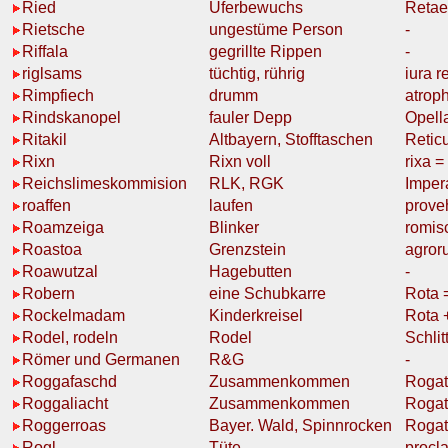
Ried
Uferbewuchs
Retae
Rietsche
ungestüme Person
-
Riffala
gegrillte Rippen
-
riglsams
tüchtig, rührig
iura r
Rimpfiech
drumm
atrop
Rindskanopel
fauler Depp
Opell
Ritakil
Altbayern,
Stofftaschen
Retic
Rixn
Rixn
voll
rixa =
Reichslimeskommision
RLK,
RGK
Imper
roaffen
laufen
prove
Roamzeiga
Blinker
romis
Roastoa
Grenzstein
agror
Roawutzal
Hagebutten
-
Robern
eine
Schubkarre
Rota 
Rockelmadam
Kinderkreisel
Rota +
Rodel, rodeln
Rodel
Schlit
Römer und Germanen
R&G
-
Roggafaschd
Zusammenkommen
Rogati
Roggaliacht
Zusammenkommen
Rogati
Roggerroas
Bayer. Wald,
Spinnrocken
Rogat
Rogl
Tüte
procl