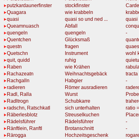
putzkardaunerfinster
stockfinster
Carde
Quagara
wie
krabbeln
krabb
quasi
quasi
so und ned ...
quasi
Queamnuasch
Abfall
conqu
quengeln
quengeln
-
Quentchen
Glücksmaß
quant
questn
fragen
quaes
Quetschn
Instrument
wohl k
quit, quidd
ruhig
quiet
Raben
wie
Krähen
rabul
Rachazeatn
Weihnachtsgebäck
tracta
Rachgalln
Habgier
-
radieren
Römer
ausradieren
rader
Radl, Ralla
Wurst
Probe
Radltrogn
Schubkarre
traher
radschn, Ratschkatl
sich
unterhalten
ratio
Räberlesblotz
Streuselkuchen
Place
Rädelsführer
Rädelsführer
-
Ränftlein, Ranftl
Brotanschnitt
-
Rärogga
Hochzeitsgeschenk
rogare