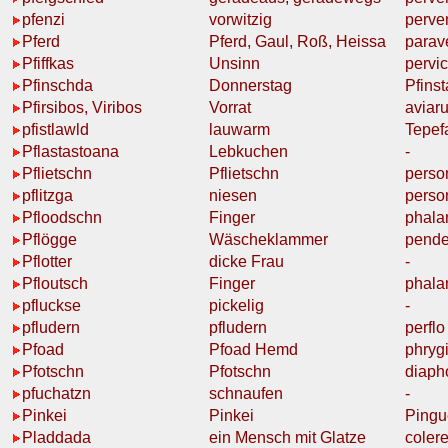
pfenzi
vorwitzig
perve
Pferd
Pferd,
Gaul, Roß, Heissa
parav
Pfiffkas
Unsinn
pervi
Pfinschda
Donnerstag
Pfinst
Pfirsibos, Viribos
Vorrat
aviar
pfistlawld
lauwarm
Tepef
Pflastastoana
Lebkuchen
-
Pflietschn
Pflietschn
person
pflitzga
niesen
perso
Pfloodschn
Finger
phala
Pflögge
Wäscheklammer
pende
Pflotter
dicke Frau
-
Pfloutsch
Finger
phala
pfluckse
pickelig
-
pfludern
pfludern
perflo
Pfoad
Pfoad Hemd
phryg
Pfotschn
Pfotschn
diaph
pfuchatzn
schnaufen
-
Pinkei
Pinkei
Pingu
Pladdada
ein Mensch mit
Glatze
colere