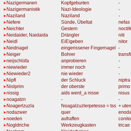
Nazigermanen
Kopfgeburten
-
Nazigermanistik
Nazi-Ideologie
-
Naziland
Naziland
-
Nefere
Sünde, Übeltat
nefas
Neichter
Gestern
noctif
Neidaider, Naidaida
Drängler
niti
Neidl
EiEigeben
nitor
Neidnagel
eingerissener Fingernagel
-
Neiger
Bohrer
transf
neijschlüfa
anprobieren
-
niewieder
immer noch
-
Niewieder2
nie wieder
-
Nipfl
der
Schluck
niptra
Nislprim
der
oberste
primo
nissig
aids werd_a
nisse
nisus
noagatzn
-
-
Noagerlzuzla
Noagalzuzler
petesso = tss
+ uten
nodazwer
quer
enoda
noeden
aufraffen
conito
Nogldriche
Werkzeugkasten
tricae