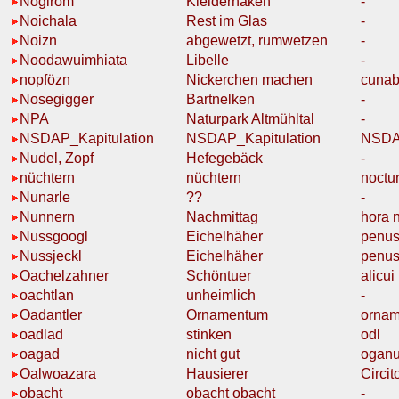
Noglrom
Kleiderhaken
-
Noichala
Rest
im Glas
-
Noizn
abgewetzt, rumwetzen
-
Noodawuimhiata
Libelle
-
nopfözn
Nickerchen machen
cunab
Nosegigger
Bartnelken
-
NPA
Naturpark Altmühltal
-
NSDAP_Kapitulation
NSDAP_Kapitulation
NSD
Nudel, Zopf
Hefegebäck
-
nüchtern
nüchtern
noctu
Nunarle
?
?
-
Nunnern
Nachmittag
hora 
Nussgoogl
Eichelhäher
penus
Nussjeckl
Eichelhäher
penus
Oachelzahner
Schöntuer
alicui
oachtlan
unheimlich
-
Oadantler
Ornamentum
ornam
oadlad
stinken
odl
oagad
nicht gut
ogan
Oalwoazara
Hausierer
Circit
obacht
obacht
obacht
-