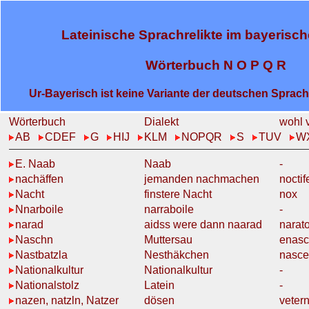
Lateinische Sprachrelikte im bayerisch
Wörterbuch N O P Q R
Ur-Bayerisch ist keine Variante der deutschen Sprach
Wörterbuch
Dialekt
wohl v
AB
CDEF
G
HIJ
KLM
NOPQR
S
TUV
W
E. Naab
Naab
-
nachäffen
jemanden
nachmachen
noctif
Nacht
finstere
Nacht
nox
Nnarboile
narraboile
-
narad
aidss were dann
naarad
narato
Naschn
Muttersau
enasc
Nastbatzla
Nesthäkchen
nasc
Nationalkultur
Nationalkultur
-
Nationalstolz
Latein
-
nazen, natzln, Natzer
dösen
veter