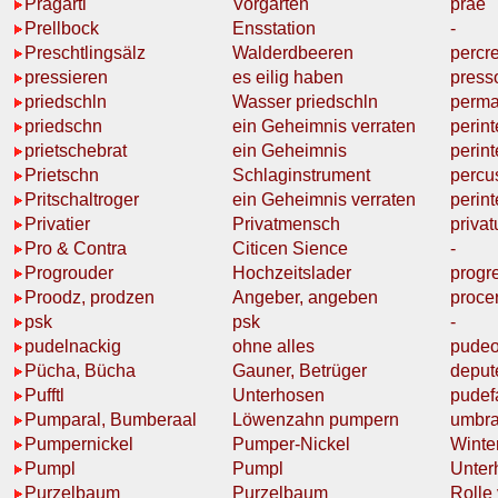
Prägartl
Vorgarten
prae
Prellbock
Ensstation
-
Preschtlingsälz
Walderdbeeren
percr
pressieren
es eilig haben
press
priedschln
Wasser
priedschln
perm
priedschn
ein
Geheimnis
verraten
perint
prietschebrat
ein
Geheimnis
perin
Prietschn
Schlaginstrument
percu
Pritschaltroger
ein
Geheimnis
verraten
perint
Privatier
Privatmensch
privat
Pro & Contra
Citicen Sience
-
Progrouder
Hochzeitslader
progr
Proodz, prodzen
Angeber
, angeben
proce
psk
psk
-
pudelnackig
ohne alles
pude
Pücha, Bücha
Gauner, Betrüger
deput
Pufftl
Unterhosen
pudef
Pumparal, Bumberaal
Löwenzahn
pumpern
umbr
Pumpernickel
Pumper
-Nickel
Winte
Pumpl
Pumpl
Unter
Purzelbaum
Purzelbaum
Rolle