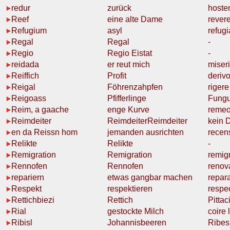
redur
zurück
hoste
Reef
eine alte
Dame
revere
Refugium
asyl
refugi
Regal
Regal
-
Regio
Regio Eistat
-
reidada
er reut mich
miser
Reiffich
Profit
deriv
Reigal
Föhrenzahpfen
rigere
Reigoass
Pfifferlinge
Fung
Reim, a gaache
enge
Kurve
reme
Reimdeiter
Reimdeiter
Reimdeiter
kein D
en da Reissn hom
jemanden ausrichten
recen
Relikte
Relikte
-
Remigration
Remigration
remigr
Rennofen
Rennofen
renov
repariern
etwas
gangbar machen
repara
Respekt
respektieren
respe
Rettichbiezi
Rettich
Pitta
Rial
gestockte Milch
coire 
Ribisl
Johannisbeeren
Ribes