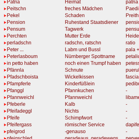
Patria
Heimat
patria
Peitschn
freches Mädchen
Paedi
Pekel
Schaden
Preith
Pension
Ruhestand
Staatsdiener
pensi
Pensum
Tagwerk
pensu
Perchten
Mutter
Erde
Heide
perladschn
radschn, ratschn
ratio
Peter ...
Labm und Bussl
pala +
Peterlasboum
Nürnberger Spottname
petali
in petto haben
noch einen Trumpf haben
petes
Pfännla
Schnute
pueru
Pfadschboista
Wickelkissen
fascia
Pfampferle
Kinderfüßlein
pedib
Pfanggl
Pfannkuchen
-
Pfannweichl
Pfannweichl
libam
Pfeberle
Kalb
-
Pfeifadeggl
Nichts
-
Pfeife
Schimpfwort
-
Pfeifergass
römischer
Service
dapife
pfeigrod
-
genauso
-
pfeigschled
geradeaus,
geradewegs
perve