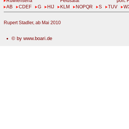
Ruwienserla
Feldsalat
port. 
AB
CDEF
G
HIJ
KLM
NOPQR
S
TUV
W
Rupert Stadler, ab Mai 2010
© by www.boari.de