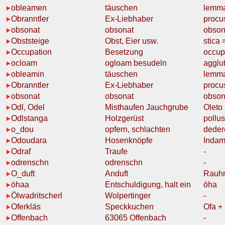
obleamen
täuschen
lemm
Obranntler
Ex-Liebhaber
procu
obsonat
obsonat
obson
Obststeige
Obst, Eier usw.
stica 
Occupation
Besetzung
occup
ocloam
ogloam
besudeln
agglu
obleamin
täuschen
lemm
Obranntler
Ex-Liebhaber
procu
obsonat
obsonat
obson
Odl, Odel
Misthaufen Jauchgrube
Oleto
Odlstanga
Holzgerüst
pollus
o_dou
opfern,
schlachten
deder
Odoudara
Hosenknöpfe
Inda
Odraf
Traufe
-
odrenschn
odrenschn
-
O_duft
Anduft
Rauhr
öhaa
Entschuldigung, halt ein
öha
Ölwadritscherl
Wolpertinger
-
Oferkläs
Speckkuchen
Ofa +
Offenbach
63065 Offenbach
-