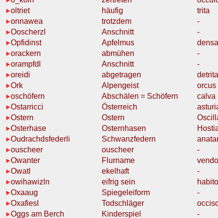
oltriet
häufig
trita
onnawea
trotzdem
-
Ooscherzl
Anschnitt
-
Opfidinst
Apfelmus
densa
orackern
abmühen
-
orampfdl
Anschnitt
-
oreidi
abgetragen
detrit
Ork
Alpengeist
orcus
oschöfern
Abschälen
= Schöfern
calva
Ostarricci
Österreich
asturi
Ostern
Ostern
Oscill
Osterhase
Osternhasen
Hosti
Oudrachdsfederli
Schwanzfedern
anata
ouscheer
ouscheer
-
Owanter
Flurname
vendo
Owatl
ekelhaft
-
owihawizln
eifrig sein
habit
Oxaaug
Spiegeleiform
-
Oxafiesl
Todschläger
occis
Oggs am Berch
Kinderspiel
-