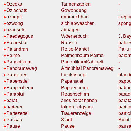
Ozecka
Tannenzapfen
-
Oziachats
Gewandung
-
oznepft
unbrauchbart
inept
ozwong
sich abwaschen
spong
ozauseln
abnagen
-
Paedagogus
Wöerterbuch
J. Ba
Palaestra
Rausch
palae
Palandran
Reise-
Mantel
Pallu
Palme
Palmenbaum
Palme
pala
Panoptikum
Panoptikum
Kabinett
-
Panoramaweg
Altmühltal Panoramaweg
-
Panscherl
Liebkosung
blandi
Papenstiel
Papenstiel
papp
Pappenheim
Pappenheim
babb
Parablui
Regenschirm
parad
parat
alles
parat
haben
parat
parieren
folgen, folgsam
pariti
Partezettel
Traueranzeige
partic
Passau
Stadt
Boiot
Pause
Pause
paus