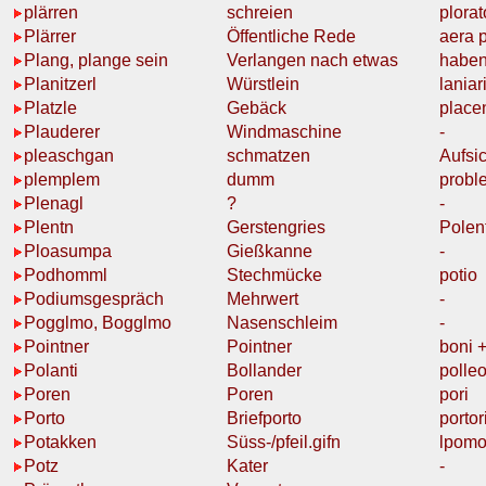
plärren
schreien
plorat
Plärrer
Öffentliche Rede
aera 
Plang, plange sein
Verlangen
nach etwas
habe
Planitzerl
Würstlein
lania
Platzle
Gebäck
place
Plauderer
Windmaschine
-
pleaschgan
schmatzen
Aufsic
plemplem
dumm
probl
Plenagl
?
-
Plentn
Gerstengries
Polen
Ploasumpa
Gießkanne
-
Podhomml
Stechmücke
potio
Podiumsgespräch
Mehrwert
-
Pogglmo, Bogglmo
Nasenschleim
-
Pointner
Pointner
boni 
Polanti
Bollander
polle
Poren
Poren
pori
Porto
Briefporto
porto
Potakken
Süss-/pfeil.gifn
lpomo
Potz
Kater
-