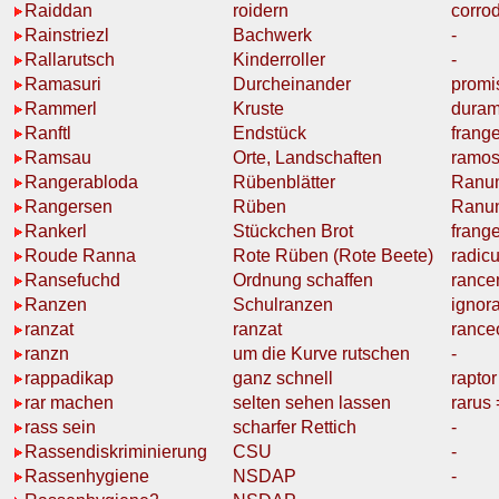
Raiddan
roidern
corro
Rainstriezl
Bachwerk
-
Rallarutsch
Kinderroller
-
Ramasuri
Durcheinander
promi
Rammerl
Kruste
dura
Ranftl
Endstück
frang
Ramsau
Orte, Landschaften
ramo
Rangerabloda
Rübenblätter
Ranu
Rangersen
Rüben
Ranu
Rankerl
Stückchen Brot
frang
Roude Ranna
Rote
Rüben
(Rote Beete)
radic
Ransefuchd
Ordnung
schaffen
rance
Ranzen
Schulranzen
ignora
ranzat
ranzat
rance
ranzn
um die Kurve
rutschen
-
rappadikap
ganz schnell
raptor
rar machen
selten
sehen lassen
rarus
rass sein
scharfer
Rettich
-
Rassendiskriminierung
CSU
-
Rassenhygiene
NSDAP
-